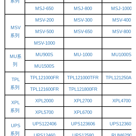
系列
MSJ-650
MSJ-800
MSJ-1000
MSV-200
MSV-300
MSV-400
MSV
MSV-500
MSV-650
MSV-800
系列
MSV-1000
MU900S
MU-1000
MU1000S
MU系
列
MU1500S
TPL121000FR
TPL121000TFR
TPL121250AF
TPL
系列
TPL121600FR
TPL121800FR
XPL2000
XPL2700
XPL4700
XPL
系列
XPL5700
XPL6700
UPS122406
UPS123606
UPS123607
UPS
系列
UPS12460
UPS12580
RUM6290