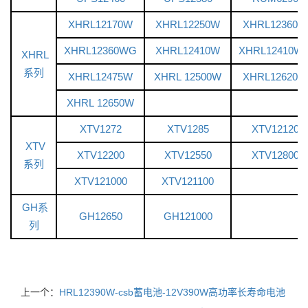
XHRL12170W
XHRL12250W
XHRL12360W
XHRL12360WG
XHRL12410W
XHRL12410W
XHRL
系列
XHRL12475W
XHRL 12500W
XHRL12620W
XHRL 12650W
XTV1272
XTV1285
XTV12120
XTV
XTV12200
XTV12550
XTV12800
系列
XTV121000
XTV121100
GH系
GH12650
GH121000
列
上一个：
HRL12390W-csb蓄电池-12V390W高功率长寿命电池