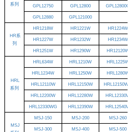
系列
GPL12750
GPL12800
GPL12800G
GPL12880
GPL121000
HR1218W
HR1221W
HR1224W
HR系
HR1227W
HR1232W
HR1234W
列
HR1251W
HR1290W
HR12120W
HRL634W
HRL1210W
HRL1225W
HRL1234W
HRL1250W
HRL1280W
HRL
HRL12110W
HRL12150W
HRL12150WG
系列
HRL12200W
HRL12280W
HRL12330W
HRL12330WG
HRL12390W
HRL12540W
MSJ-150
MSJ-200
MSJ-260
MSJ
MSJ-300
MSJ-400
MSJ-500